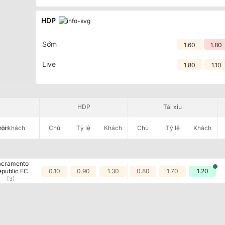
HDP
Sớm
1.60
1.80
Live
1.80
1.10
HDP
Tài xỉu
ội khách
Chủ
Tỷ lệ
Khách
Chủ
Tỷ lệ
Khách
acramento
epublic FC
0.10
0.90
1.30
0.80
1.70
1.20
[3]