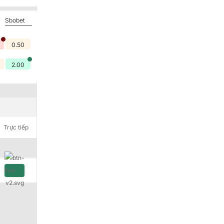
Sbobet
0.50
2.00
Trực tiếp