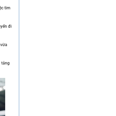
ệc tìm
uyến đi
 vừa
n tảng