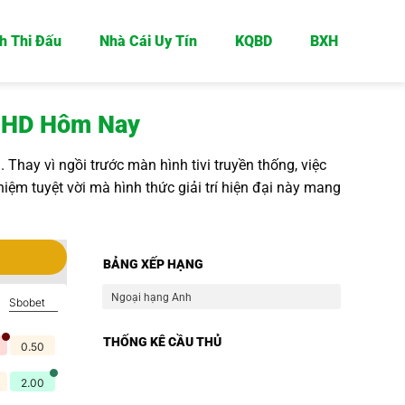
ch Thi Đấu
Nhà Cái Uy Tín
KQBD
BXH
g HD Hôm Nay
Thay vì ngồi trước màn hình tivi truyền thống, việc
ệm tuyệt vời mà hình thức giải trí hiện đại này mang
BẢNG XẾP HẠNG
Ngoại hạng Anh
Sbobet
THỐNG KÊ CẦU THỦ
0.50
2.00