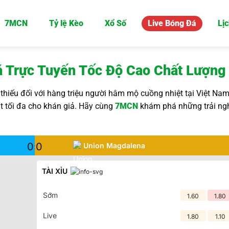
7MCN
Tỷ lệ Kèo
Xổ Số
Live Bóng Đá
Lị
á Trực Tuyến Tốc Độ Cao Chất Lượn
hiếu đối với hàng triệu người hâm mộ cuồng nhiệt tại Việt Nam. 
ạt tối đa cho khán giả. Hãy cùng
7MCN
khám phá những trải nghi
0
0
Union Magdalena
:
TÀI XỈU
Sớm
1.60
1.80
Live
1.80
1.10