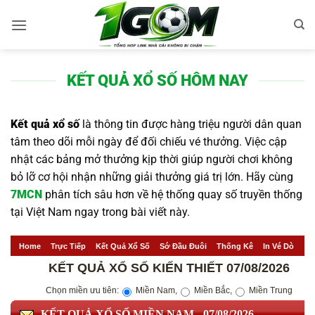
Bỏ
qua
nội
dung
KẾT QUẢ XỔ SỐ HÔM NAY
Kết quả xổ số
là thông tin được hàng triệu người dân quan
tâm theo dõi mỗi ngày để đối chiếu vé thưởng. Việc cập
nhật các bảng mở thưởng kịp thời giúp người chơi không
bỏ lỡ cơ hội nhận những giải thưởng giá trị lớn. Hãy cùng
7MCN
phân tích sâu hơn về hệ thống quay số truyền thống
tại Việt Nam ngay trong bài viết này.