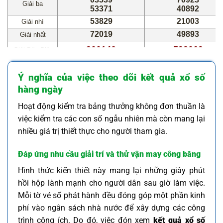
Ý nghĩa của việc theo dõi kết quả xổ số
hàng ngày
Hoạt động kiểm tra bảng thưởng không đơn thuần là
việc kiểm tra các con số ngẫu nhiên mà còn mang lại
nhiều giá trị thiết thực cho người tham gia.
Đáp ứng nhu cầu giải trí và thử vận may công bằng
Hình thức kiến thiết này mang lại những giây phút
hồi hộp lành mạnh cho người dân sau giờ làm việc.
Mỗi tờ vé số phát hành đều đóng góp một phần kinh
phí vào ngân sách nhà nước để xây dựng các công
trình công ích. Do đó, việc đón xem
kết quả xổ số