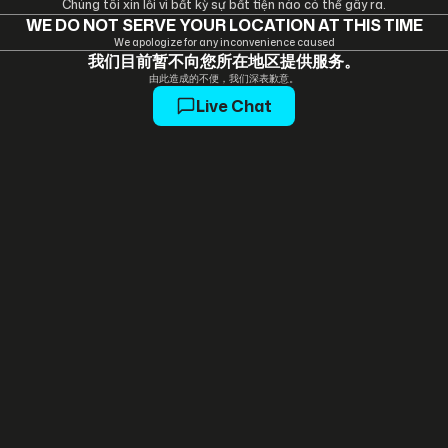
Chúng tôi xin lỗi vì bất kỳ sự bất tiện nào có thể gây ra.
WE DO NOT SERVE YOUR LOCATION AT THIS TIME
We apologize for any inconvenience caused
我们目前暂不向您所在地区提供服务。
由此造成的不便，我们深表歉意。
Live Chat